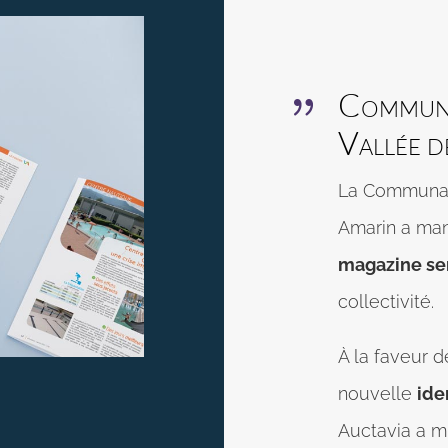
Communa
{
Vallée d
La Communau
Amarin a ma
magazine se
collectivité.
À la faveur 
nouvelle
ide
Auctavia a mi